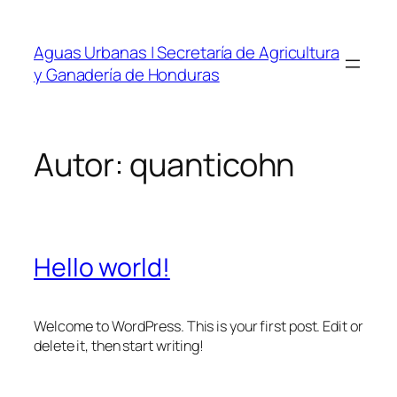
Saltar
al
Aguas Urbanas | Secretaría de Agricultura
contenido
y Ganadería de Honduras
Autor:
quanticohn
Hello world!
Welcome to WordPress. This is your first post. Edit or
delete it, then start writing!