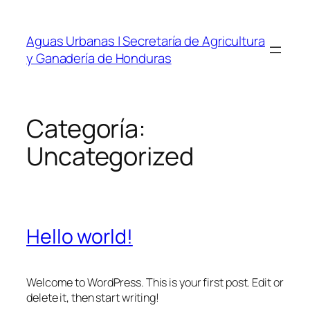
Saltar
al
Aguas Urbanas | Secretaría de Agricultura
contenido
y Ganadería de Honduras
Categoría:
Uncategorized
Hello world!
Welcome to WordPress. This is your first post. Edit or
delete it, then start writing!